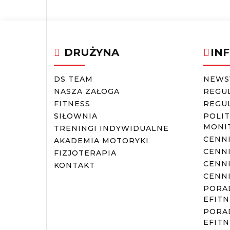
DRUŻYNA
IN
DS TEAM
NEWS
NASZA ZAŁOGA
REGU
FITNESS
REGUL
SIŁOWNIA
POLIT
MONI
TRENINGI INDYWIDUALNE
CENN
AKADEMIA MOTORYKI
CENNI
FIZJOTERAPIA
CENNI
KONTAKT
CENN
PORAD
EFITN
PORAD
EFITN